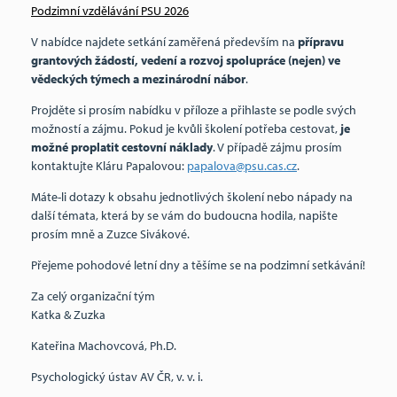
Podzimní vzdělávání PSU 2026
V nabídce najdete setkání zaměřená především na
přípravu
grantových žádostí, vedení a rozvoj spolupráce (nejen) ve
vědeckých týmech a mezinárodní nábor
.
Projděte si prosím nabídku v příloze a přihlaste se podle svých
možností a zájmu. Pokud je kvůli školení potřeba cestovat,
je
možné proplatit cestovní náklady
. V případě zájmu prosím
kontaktujte Kláru Papalovou:
papalova@psu.cas.cz
.
Máte-li dotazy k obsahu jednotlivých školení nebo nápady na
další témata, která by se vám do budoucna hodila, napište
prosím mně a Zuzce Sivákové.
Přejeme pohodové letní dny a těšíme se na podzimní setkávání!
Za celý organizační tým
Katka & Zuzka
Kateřina Machovcová, Ph.D.
Psychologický ústav AV ČR, v. v. i.