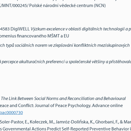
/MNT/000245/ Polské národní vědecké centrum (NCN)
004583 DigiWELL
Výzkum excelence v oblasti digitálních technologií a
Comenius financovaného MŠMT a EU
ých typů sociálních norem ve zlepšování konfliktních meziskupinových
percepce akulturačních preferencí u společenské většiny a přistěhoval
.
The Link Between Social Norms and Reconciliation and Behavioural
Peace and Conflict: Journal of Peace Psychology. Advance online
7/pac0000730
Soler-Pastor, E., Kołeczek, M., Jamróz-Dolińska, K., Ghorbani, F., & Mari
 Governmental Actions Predict Self-Reported Preventive Behavior i