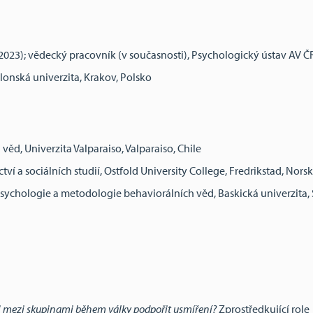
023); vědecký pracovník (v současnosti), Psychologický ústav AV Č
lonská univerzita, Krakov, Polsko
věd, Univerzita Valparaiso, Valparaiso, Chile
ví a sociálních studií, Ostfold University College, Fredrikstad, Nors
psychologie a metodologie behaviorálních věd, Baskická univerzita,
 mezi skupinami během války podpořit usmíření?
Zprostředkující role