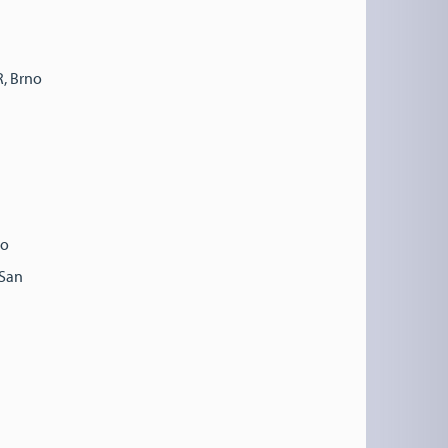
R, Brno
ko
 San