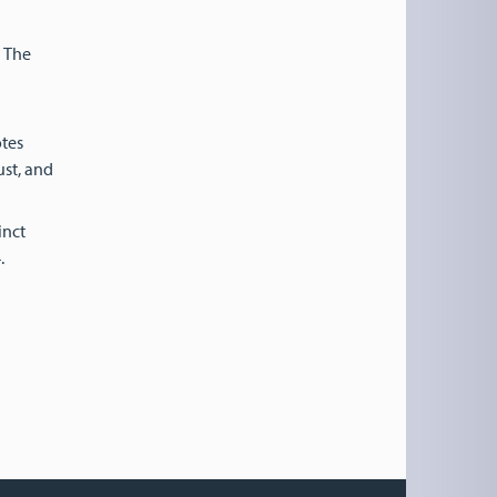
? The
otes
ust, and
inct
.