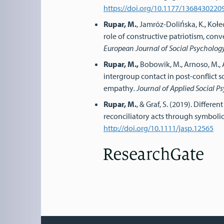
https://doi.org/10.1177/136843022
Rupar, M.
, Jamróz-Dolińska, K., Kołec
role of constructive patriotism, con
European Journal of Social Psycholog
Rupar, M.,
Bobowik, M., Arnoso, M., 
intergroup contact in post-conflict so
empathy
.
Journal of Applied Social P
Rupar, M.
, & Graf, S. (2019). Differ
reconciliatory acts through symbolic 
http://doi.org/10.1111/jasp.12565