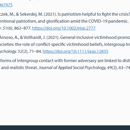
0967975
zek, M., & Sekerdej, M. (2021). Is patriotism helpful to fight the crisis
ventional patriotism, and glorification amid the COVID-19 pandemic.
y
.
51
(6), 862–877.
https://doi.org/10.1002/ejsp.2777
Arnoso, A., & Vollhardt, J. (2021). General inclusive victimhood prom
cieties: the role of conflict-specific victimhood beliefs, intergroup tr
sychology.
52
(2), 71–84.
https://doi.org/10.1111/jasp.12835
ent forms of intergroup contact with former adversary are linked to dist
and realistic threat.
Journal of Applied Social Psychology, 49
(2), 63–74