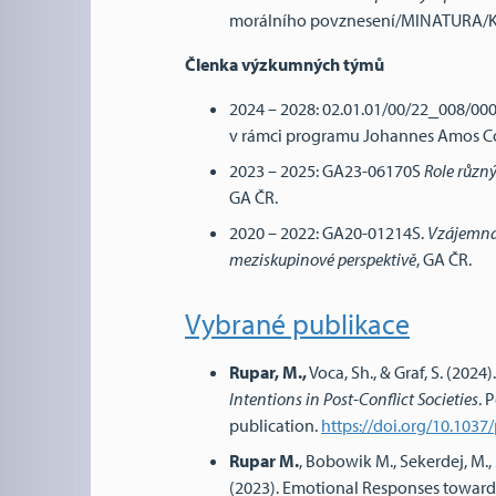
morálního povznesení/MINATURA/K
Členka výzkumných týmů
2024 – 2028: 02.01.01/00/22_008/0
v rámci programu Johannes Amos 
2023 – 2025: GA23-06170S
Role různ
GA ČR.
2020 – 2022: GA20-01214S.
Vzájemná 
meziskupinové perspektivě
, GA ČR.
Vybrané publikace
Rupar, M.,
Voca, Sh., & Graf, S. (2024)
Intentions in Post-Conflict Societies
. 
publication.
https://doi.org/10.103
Rupar M.
, Bobowik M., Sekerdej, M., 
(2023). Emotional Responses towards