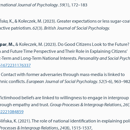
rnational Journal of Psychology
.
59
(1), 172–183
ńska
,
K., & Kołeczek, M. (2023). Greater expectations or less sugar-coa
ctive patriotism.
62
(3).
British Journal of Social Psychology.
par
,
M.
, & Kołeczek, M. (2023). Do Good Citizens Look to the Future?
 and Future Time Perspective and Their Role in Explaining Citizens’
t-Term and Long-Term National Interests.
Personality and Social Psyc
461672231176337
2). Contact with former adversaries through mass-media is linked to
nic conflicts.
European Journal of Social Psychology.
52
(5-6), 963–982
Victimhood beliefs are linked to willingness to engage in intergroup
hrough empathy and trust.
Group Processes & Intergroup Relations
,
26
(
302221084859
lińska, K. (2021). The role of national identification in explaining poli
rocesses & Intergroup Relations
,
24
(8), 1515-1537,