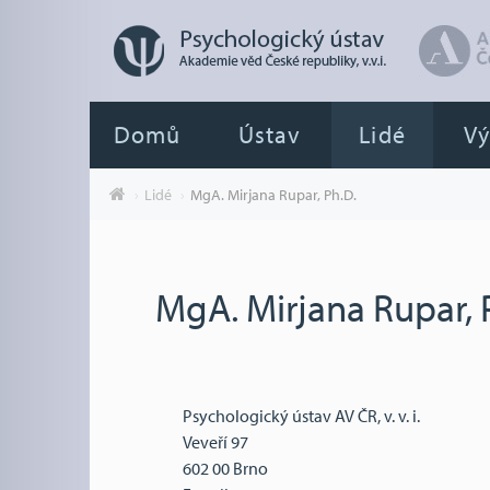
Domů
Ústav
Lidé
V
Lidé
MgA. Mirjana Rupar, Ph.D.
MgA. Mirjana Rupar, 
Psychologický ústav AV ČR, v. v. i.
Veveří 97
602 00 Brno