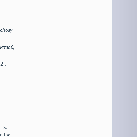
 pohody
 vztahů
,
ců v
, S.
n the