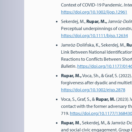
Context of COVID-19 Pandemic
.
Inte
https://doi.org/10.1002/ijop.12961
Sekerdej, M.,
Rupar, M.,
Jamróz
-
Doli
Perceptual underpinnings of constru
https://doi.org/10.1111/bjso.12634
Jamróz-Dolińska, K., Sekerdej, M.,
Ru
Link Between National Identification
Reactions to Conflicts Between Shor
Bulletin
.
https://doi.org/10.1177/01
Rupar, M.,
Voca, Sh., & Graf, S. (202
forgiveness after dyadic and multieth
https://doi.org/10.1002/ejsp.2878
Voca, S., Graf, S., &
Rupar, M.
(2023). 
contact with the former adversary t
719.
https://doi.org/10.1177/13684
Rupar, M
., Sekerdej, M., & Jamróz-Do
and social civic engagement.
Group P