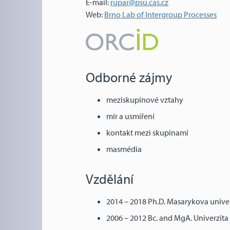
E-mail:
rupar@psu.cas.cz
Web:
Brno Lab of Intergroup Processes
Odborné zájmy
meziskupinové vztahy
mír a usmíření
kontakt mezi skupinami
masmédia
Vzdělání
2014 – 2018 Ph.D. Masarykova univer
2006 – 2012 Bc. and MgA. Univerzita