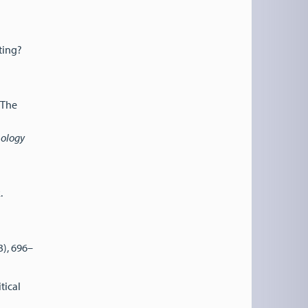
ting?
 The
hology
.
3), 696–
tical