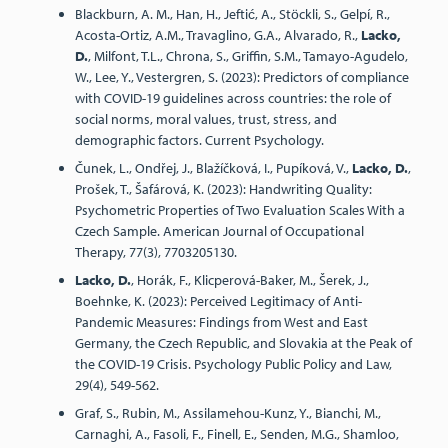
Blackburn, A. M., Han, H., Jeftić, A., Stöckli, S., Gelpí, R.,
Acosta-Ortiz, A.M., Travaglino, G.A., Alvarado, R.,
Lacko,
D.
, Milfont, T.L., Chrona, S., Griffin, S.M., Tamayo-Agudelo,
W., Lee, Y., Vestergren, S. (2023): Predictors of compliance
with COVID-19 guidelines across countries: the role of
social norms, moral values, trust, stress, and
demographic factors. Current Psychology.
Čunek, L., Ondřej, J., Blažíčková, I., Pupíková, V.,
Lacko, D.
,
Prošek, T., Šafárová, K. (2023): Handwriting Quality:
Psychometric Properties of Two Evaluation Scales With a
Czech Sample. American Journal of Occupational
Therapy, 77(3), 7703205130.
Lacko, D.
, Horák, F., Klicperová-Baker, M., Šerek, J.,
Boehnke, K. (2023): Perceived Legitimacy of Anti-
Pandemic Measures: Findings from West and East
Germany, the Czech Republic, and Slovakia at the Peak of
the COVID-19 Crisis. Psychology Public Policy and Law,
29(4), 549-562.
Graf, S., Rubin, M., Assilamehou-Kunz, Y., Bianchi, M.,
Carnaghi, A., Fasoli, F., Finell, E., Senden, M.G., Shamloo,