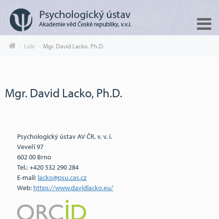
Lidé
Mgr. David Lacko, Ph.D.
Mgr. David Lacko, Ph.D.
Psychologický ústav AV ČR, v. v. i.
Veveří 97
602 00 Brno
Tel.: +420 532 290 284
E-mail:
lacko@psu.cas.cz
Web:
https://www.davidlacko.eu/