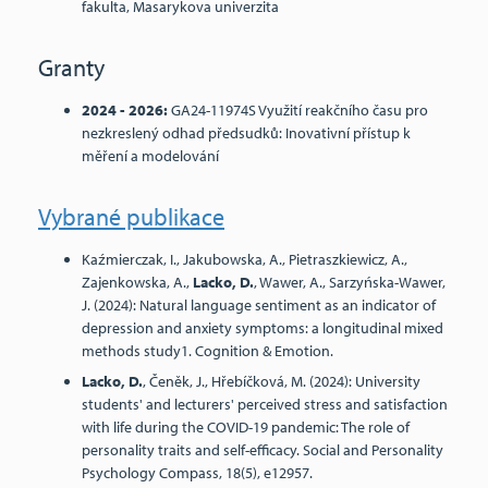
fakulta, Masarykova univerzita
Granty
2024 - 2026:
GA24-11974S Využití reakčního času pro
nezkreslený odhad předsudků: Inovativní přístup k
měření a modelování
Vybrané publikace
Kaźmierczak, I., Jakubowska, A., Pietraszkiewicz, A.,
Zajenkowska, A.,
Lacko, D.
, Wawer, A., Sarzyńska-Wawer,
J. (2024): Natural language sentiment as an indicator of
depression and anxiety symptoms: a longitudinal mixed
methods study1. Cognition & Emotion.
Lacko, D.
, Čeněk, J., Hřebíčková, M. (2024): University
students' and lecturers' perceived stress and satisfaction
with life during the COVID-19 pandemic: The role of
personality traits and self-efficacy. Social and Personality
Psychology Compass, 18(5), e12957.