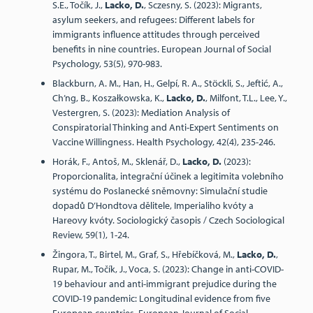
S.E., Točík, J.,
Lacko, D.
, Sczesny, S. (2023): Migrants,
asylum seekers, and refugees: Different labels for
immigrants influence attitudes through perceived
benefits in nine countries. European Journal of Social
Psychology, 53(5), 970-983.
Blackburn, A. M., Han, H., Gelpí, R. A., Stöckli, S., Jeftić, A.,
Ch’ng, B., Koszałkowska, K.,
Lacko, D.
, Milfont, T.L., Lee, Y.,
Vestergren, S. (2023): Mediation Analysis of
Conspiratorial Thinking and Anti-Expert Sentiments on
Vaccine Willingness. Health Psychology, 42(4), 235-246.
Horák, F., Antoš, M., Sklenář, D.,
Lacko, D.
(2023):
Proporcionalita, integrační účinek a legitimita volebního
systému do Poslanecké sněmovny: Simulační studie
dopadů D’Hondtova dělitele, Imperialiho kvóty a
Hareovy kvóty. Sociologický časopis / Czech Sociological
Review, 59(1), 1-24.
Žingora, T., Birtel, M., Graf, S., Hřebíčková, M.,
Lacko, D.
,
Rupar, M., Točík, J., Voca, S. (2023): Change in anti-COVID-
19 behaviour and anti-immigrant prejudice during the
COVID-19 pandemic: Longitudinal evidence from five