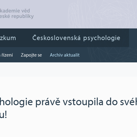
ýzkum
Československá psychologie
 řízení
Zapojte se
Archiv aktualit
hologie právě vstoupila do sv
u!