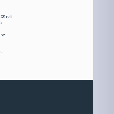
2) roli
 a
o se
…