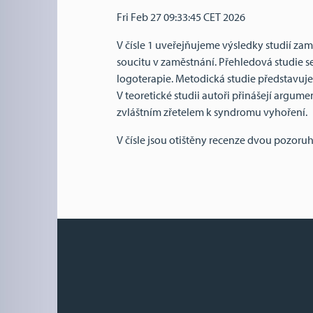
Fri Feb 27 09:33:45 CET 2026
V čísle 1 uveřejňujeme výsledky studií zam
soucitu v zaměstnání. Přehledová studie s
logoterapie. Metodická studie představuj
V teoretické studii autoři přinášejí argu
zvláštním zřetelem k syndromu vyhoření.
V čísle jsou otištěny recenze dvou pozoru