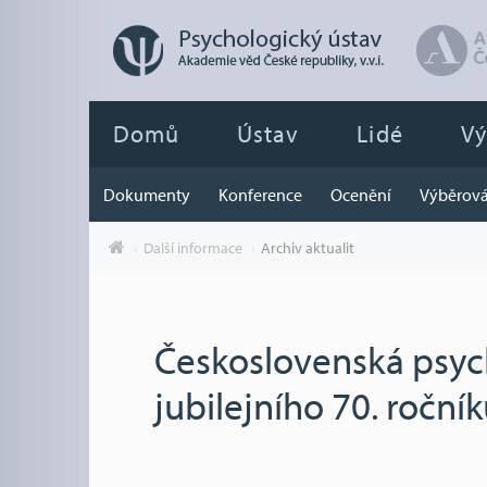
Domů
Ústav
Lidé
V
Dokumenty
Konference
Ocenění
Výběrová
Další informace
Archiv aktualit
Československá psyc
jubilejního 70. ročník