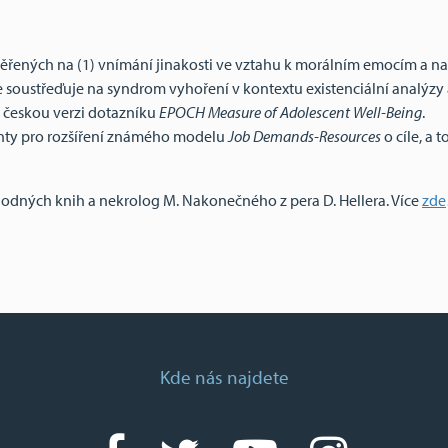
ěřených na (1) vnímání jinakosti ve vztahu k morálním emocím a na (
e soustřeďuje na syndrom vyhoření v kontextu existenciální analýzy
e českou verzi dotazníku
EPOCH Measure of Adolescent Well-Being
.
menty pro rozšíření známého modelu
Job Demands-Resources
o cíle, a t
hodných knih a nekrolog M. Nakonečného z pera D. Hellera. Více
zde
Kde nás najdete