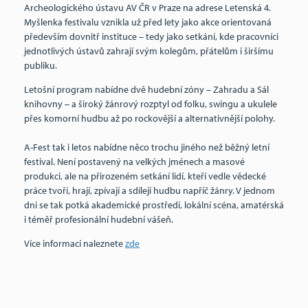
Archeologického
ústavu
AV
ČR
v
Praze
na adrese
Letenská
4.
Myšlenka festivalu vznikla už před lety jako akce orientovaná
především dovnitř instituce – tedy jako setkání, kde pracovníci
jednotlivých ústavů zahrají svým kolegům,
přátelům
i širšímu
publiku
.
Letošní program nabídne dvě hudební zóny – Zahradu a Sál
knihovny – a široký žánrový rozptyl od folku, swingu a ukulele
přes komorní hudbu až po rockovější a alternativnější polohy.
A-Fest tak i letos nabídne něco trochu jiného než běžný letní
festival. Není postavený na velkých jménech a masové
produkci, ale na přirozeném setkání
lidí
, kteří vedle vědecké
práce tvoří, hrají, zpívají a sdílejí hudbu napříč žánry. V jednom
dni se tak potká akademické prostředí, lokální scéna, amatérská
i téměř profesionální hudební vášeň.
Více informací naleznete
zde